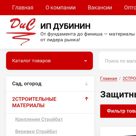
Главная
О компании
Вакансии
Опт
ИП ДУБИНИН
От фундамента до финиша — материалы
от лидера рынка!
Каталог товаров
Главная
  /  
2СТР
Сад, огород
Защитн
2СТРОИТЕЛЬНЫЕ
МАТЕРИАЛЫ
Фильтр тов
Крепления Стройбат
Веревки Стройбат