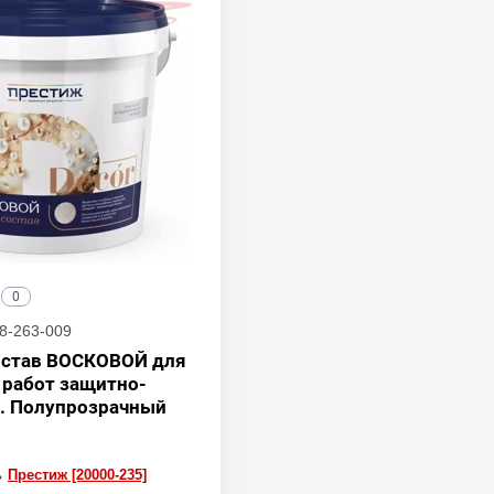
0
8-263-009
остав ВОСКОВОЙ для
 работ защитно-
. Полупрозрачный
ь
Престиж [20000-235]