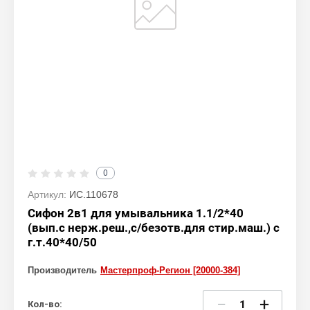
0
Артикул:
ИС.110678
Сифон 2в1 для умывальника 1.1/2*40
(вып.с нерж.реш.,с/безотв.для стир.маш.) с
г.т.40*40/50
Производитель
Мастерпроф-Регион [20000-384]
−
+
Кол-во: