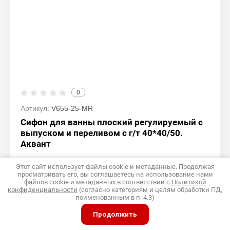
0
Артикул:
V655-25-MR
Сифон для ванны плоский регулируемый с
выпуском и переливом с г/т 40*40/50.
Аквант
Производитель
Аквант [20000-370]
Этот сайт использует файлы cookie и метаданные. Продолжая
просматривать его, вы соглашаетесь на использование нами
файлов cookie и метаданных в соответствии с
Политикой
−
+
Кол-во:
конфиденциальности
(согласно категориям и целям обработки ПД,
поименованным в п. 4.3)
Продолжить
Добавить к сравнению