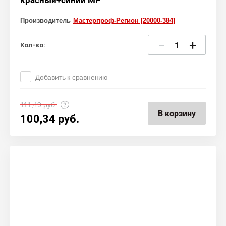
красный+синий МР
Производитель
Мастерпроф-Регион [20000-384]
−
+
Кол-во:
Добавить к сравнению
111,49
руб.
В корзину
100,34
руб.