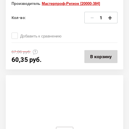
Производитель
Мастерпроф-Регион [20000-384]
−
+
Кол-во:
Добавить к сравнению
67,06
руб.
В корзину
60,35
руб.