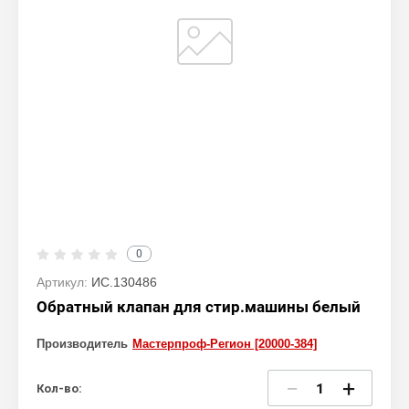
0
Артикул:
ИС.130486
Обратный клапан для стир.машины белый
Производитель
Мастерпроф-Регион [20000-384]
−
+
Кол-во: