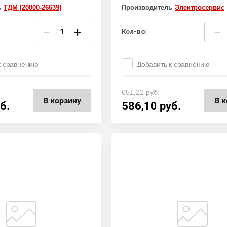
ь
ТДМ [20000-26639]
Производитель
Электросервис
−
+
−
Кол-во:
к сравнению
Добавить к сравнению
651,22
руб.
В корзину
В к
б.
586,10
руб.