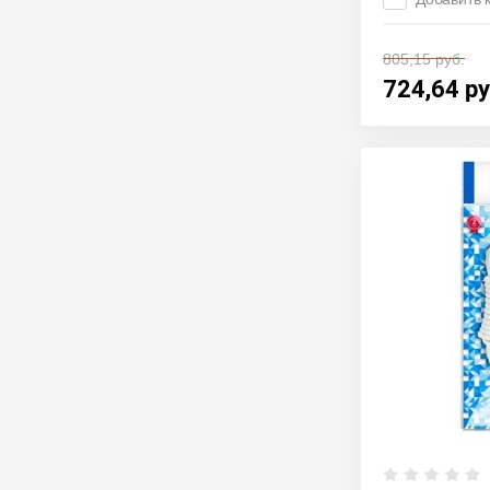
805,15
руб.
724,64
ру