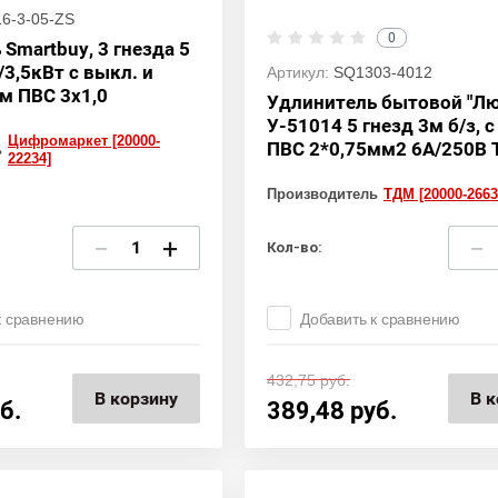
6-3-05-ZS
0
Smartbuy, 3 гнезда 5
3,5кВт с выкл. и
Артикул:
SQ1303-4012
м ПВС 3х1,0
Удлинитель бытовой "Лю
У-51014 5 гнезд 3м б/з, с
Цифромаркет [20000-
ПВС 2*0,75мм2 6А/250В
ь
22234]
Производитель
ТДМ [20000-2663
−
+
−
Кол-во:
к сравнению
Добавить к сравнению
432,75
руб.
В корзину
В к
б.
389,48
руб.