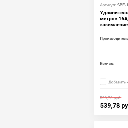
Артикул:
SBE-1
Удлинитель 
метров 16А/
заземление
Производител
Кол-во:
Добавить 
599,76
руб.
539,78
ру