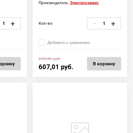
Производитель
Электросервис
+
−
+
Кол-во:
Добавить к сравнению
674,45
руб.
орзину
В корзину
607,01
руб.