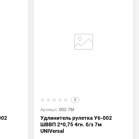
0
Артикул:
002-7М
002
Удлинитель рулетка У6-002
ШВВП 2*0,75 4гн. б/з 7м
UNIVersal