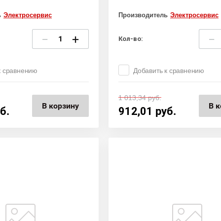
ь
Электросервис
Производитель
Электросервис
−
+
−
Кол-во:
к сравнению
Добавить к сравнению
1 013,34
руб.
В корзину
В к
б.
912,01
руб.