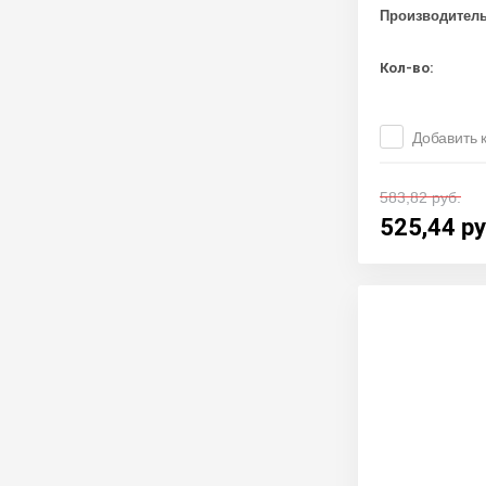
Производител
Кол-во:
Добавить 
583,82
руб.
525,44
ру