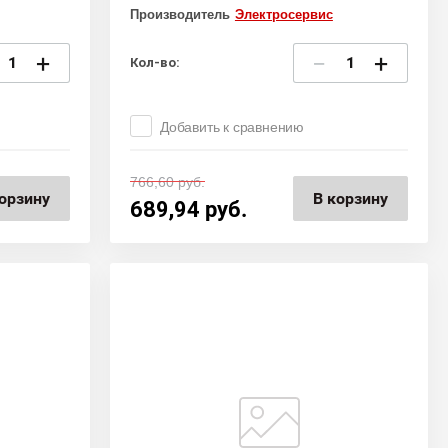
Производитель
Электросервис
+
−
+
Кол-во:
Добавить к сравнению
766,60
руб.
орзину
В корзину
689,94
руб.