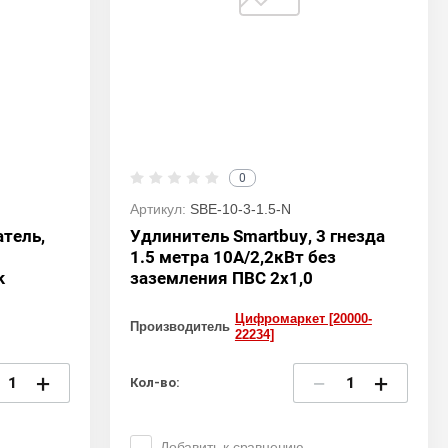
0
Артикул:
SBE-10-3-1.5-N
тель,
Удлинитель Smartbuy, 3 гнезда
1.5 метра 10А/2,2кВт без
k
заземления ПВС 2х1,0
Цифромаркет [20000-
Производитель
22234]
+
−
+
Кол-во:
Добавить к сравнению