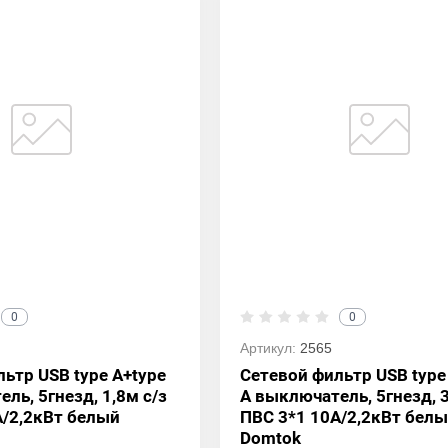
0
0
Артикул:
2565
ьтр USB type A+type
Сетевой фильтр USB type
ль, 5гнезд, 1,8м с/з
A выключатель, 5гнезд, 3
А/2,2кВт белый
ПВС 3*1 10А/2,2кВт бел
Domtok