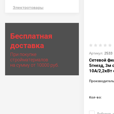
Электротовары
Бесплатная
доставка
Артикул:
2533
При покупке
стройматериалов
Сетевой фи
на сумму от 10000 руб.
5гнезд, 3м 
10А/2,2кВт
Производител
Кол-во:
Добавить 