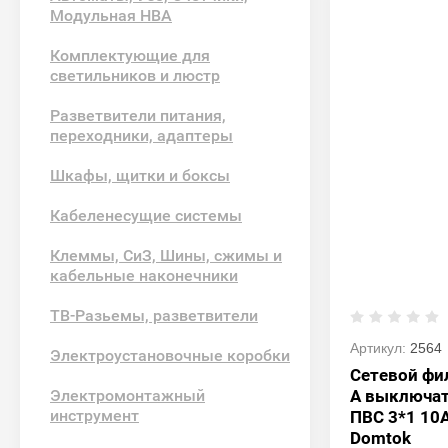
Модульная НВА
Комплектующие для
светильников и люстр
Разветвители питания,
переходники, адаптеры
Шкафы, щитки и боксы
Кабеленесущие системы
Клеммы, СиЗ, Шины, сжимы и
кабельные наконечники
ТВ-Разьемы, разветвители
Артикул:
2564
Электроустановочные коробки
Сетевой фил
A выключате
Электромонтажный
инструмент
ПВС 3*1 10
Domtok