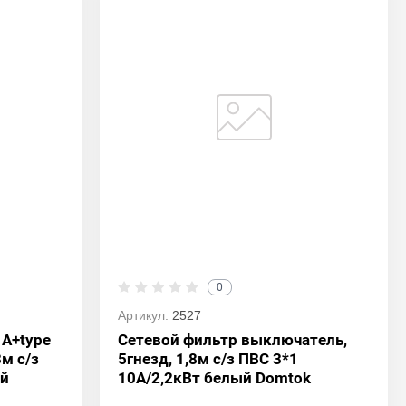
0
Артикул:
2527
 A+type
Сетевой фильтр выключатель,
м с/з
5гнезд, 1,8м с/з ПВС 3*1
ый
10А/2,2кВт белый Domtok