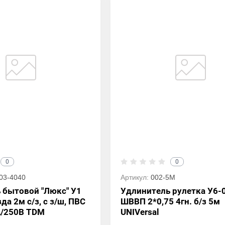
0
0
03-4040
Артикул:
002-5М
 бытовой "Люкс" У1
Удлинитель рулетка У6-
да 2м с/з, с з/ш, ПВС
ШВВП 2*0,75 4гн. б/з 5м
А/250В TDM
UNIVersal