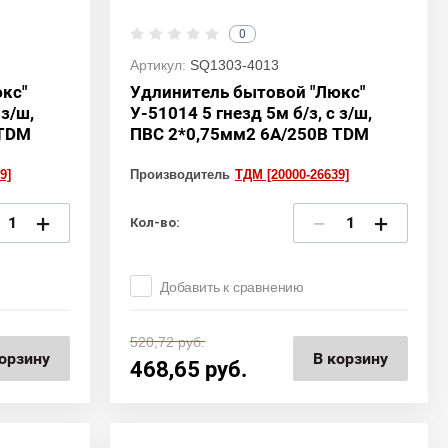
0
Артикул:
SQ1303-4013
кс"
Удлинитель бытовой "Люкс"
 з/ш,
У-51014 5 гнезд 5м б/з, с з/ш,
 TDM
ПВС 2*0,75мм2 6А/250В TDM
9]
Производитель
ТДМ [20000-26639]
+
−
+
Кол-во:
Добавить к сравнению
520,72
руб.
орзину
В корзину
468,65
руб.