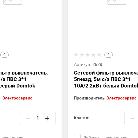
0
0
Артикул:
2529
льтр выключатель,
Сетевой фильтр выключа
с/з ПВС 3*1
5гнезд, 5м с/з ПВС 3*1
 серый Domtok
10А/2,2кВт белый Domto
ь
Электросервис
Производитель
Электросервис
−
+
−
Кол-во:
к сравнению
Добавить к сравнению