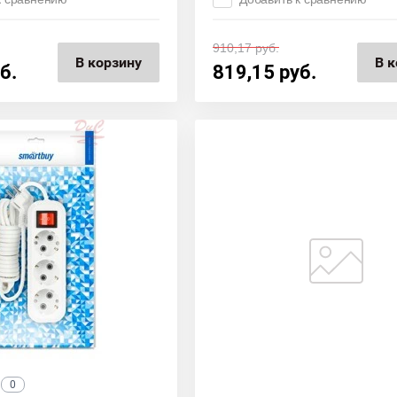
910,17
руб.
В корзину
В к
б.
819,15
руб.
0