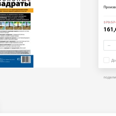
Произв
179,57
161,
−
До
подели