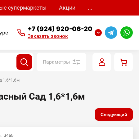
ые супермаркеты
Акции
...
+7 (924) 920-06-20
уре
Заказать звонок
Параметры
 1,6*1,6м
сный Сад 1,6*1,6м
Следующий
л:
3465