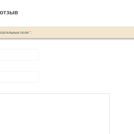
 отзыв
язательные поля
*
.