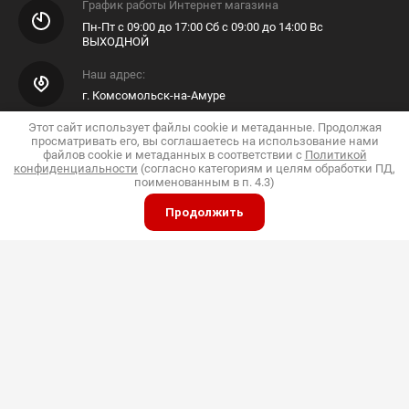
График работы Интернет магазина
Пн-Пт с 09:00 до 17:00 Сб с 09:00 до 14:00 Вс
ВЫХОДНОЙ
Наш адрес:
г. Комсомольск-на-Амуре
Этот сайт использует файлы cookie и метаданные. Продолжая
E-mail Интернет Магазина
просматривать его, вы соглашаетесь на использование нами
файлов cookie и метаданных в соответствии с
Политикой
Shop@pkfdis.ru
конфиденциальности
(согласно категориям и целям обработки ПД,
поименованным в п. 4.3)
Продолжить
ИП Дубинин
© 2015 - 2026 "Дис"
Политика конфиденциальности
Полное или частичное копирование материалов
разрешено только с согласия владельца сайта
Принимаем к оплате