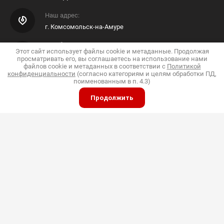
Наш адрес:
г. Комсомольск-на-Амуре
E-mail Интернет Магазина
Этот сайт использует файлы cookie и метаданные. Продолжая
просматривать его, вы соглашаетесь на использование нами
Shop@pkfdis.ru
файлов cookie и метаданных в соответствии с
Политикой
конфиденциальности
(согласно категориям и целям обработки ПД,
поименованным в п. 4.3)
Продолжить
ИП Дубинин
© 2015 - 2026 "Дис"
Политика конфиденциальности
Полное или частичное копирование материалов
разрешено только с согласия владельца сайта
Принимаем к оплате