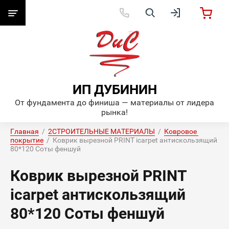
ИП ДУБИНИН
От фундамента до финиша — материалы от лидера
рынка!
Главная
  /  
2СТРОИТЕЛЬНЫЕ МАТЕРИАЛЫ
  /  
Ковровое 
покрытие
  /  Коврик вырезной PRINT icarpet антискользящий 
80*120 Соты феншуй
Коврик вырезной PRINT
icarpet антискользящий
80*120 Соты феншуй