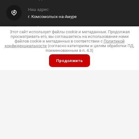
Наш адрес:
г. Комсомольск-на-Амуре
E-mail Интернет Магазина
Этот сайт использует файлы cookie и метаданные. Продолжая
просматривать его, вы соглашаетесь на использование нами
Shop@pkfdis.ru
файлов cookie и метаданных в соответствии с
Политикой
конфиденциальности
(согласно категориям и целям обработки ПД,
поименованным в п. 4.3)
Продолжить
ИП Дубинин
© 2015 - 2026 "Дис"
Политика конфиденциальности
Полное или частичное копирование материалов
разрешено только с согласия владельца сайта
Принимаем к оплате