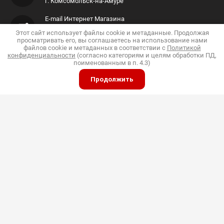
г. Комсомольск-на-Амуре
E-mail Интернет Магазина
Этот сайт использует файлы cookie и метаданные. Продолжая
Shop@pkfdis.ru
просматривать его, вы соглашаетесь на использование нами
файлов cookie и метаданных в соответствии с
Политикой
конфиденциальности
(согласно категориям и целям обработки ПД,
поименованным в п. 4.3)
Продолжить
ИП Дубинин
© 2015 - 2026 "Дис"
Политика конфиденциальности
Полное или частичное копирование материалов
разрешено только с согласия владельца сайта
Принимаем к оплате