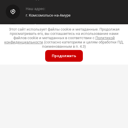
Наш адрес:
г. Комсомольск-на-Амуре
E-mail Интернет Магазина
Этот сайт использует файлы cookie и метаданные. Продолжая
просматривать его, вы соглашаетесь на использование нами
Shop@pkfdis.ru
файлов cookie и метаданных в соответствии с
Политикой
конфиденциальности
(согласно категориям и целям обработки ПД,
поименованным в п. 4.3)
Продолжить
ИП Дубинин
© 2015 - 2026 "Дис"
Политика конфиденциальности
Полное или частичное копирование материалов
разрешено только с согласия владельца сайта
Принимаем к оплате