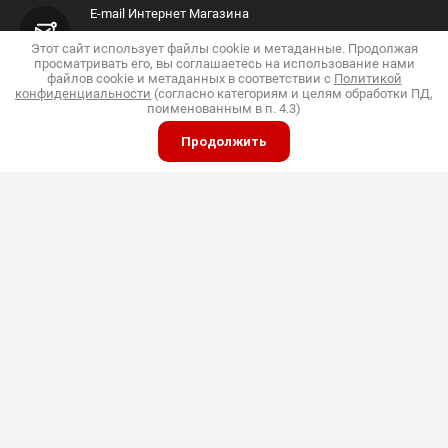
E-mail Интернет Магазина
Shop@pkfdis.ru
Этот сайт использует файлы cookie и метаданные. Продолжая
просматривать его, вы соглашаетесь на использование нами
файлов cookie и метаданных в соответствии с
Политикой
конфиденциальности
(согласно категориям и целям обработки ПД,
поименованным в п. 4.3)
Продолжить
ИП Дубинин
© 2015 - 2026 "Дис"
Политика конфиденциальности
Полное или частичное копирование материалов
разрешено только с согласия владельца сайта
Принимаем к оплате
Мы в социальных сетях