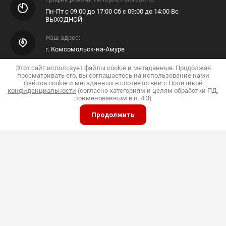
Пн-Пт с 09:00 до 17:00 Сб с 09:00 до 14:00 Вс
ВЫХОДНОЙ
Наш адрес:
г. Комсомольск-на-Амуре
E-mail Интернет Магазина
Этот сайт использует файлы cookie и метаданные. Продолжая
просматривать его, вы соглашаетесь на использование нами
Shop@pkfdis.ru
файлов cookie и метаданных в соответствии с
Политикой
конфиденциальности
(согласно категориям и целям обработки ПД,
поименованным в п. 4.3)
Продолжить
ИП Дубинин
© 2015 - 2026 "Дис"
Политика конфиденциальности
Полное или частичное копирование материалов
разрешено только с согласия владельца сайта
Принимаем к оплате