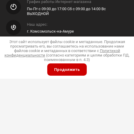
График работы Интернет магазина
Пн-Пт с 09:00 до 17:00 Сб с 09:00 до 14:00 Вс
ВЫХОДНОЙ
Наш адрес:
г. Комсомольск-на-Амуре
Этот сайт использует файлы cookie и метаданные. Продолжая
E-mail Интернет Магазина
просматривать его, вы соглашаетесь на использование нами
файлов cookie и метаданных в соответствии с
Политикой
Shop@pkfdis.ru
конфиденциальности
(согласно категориям и целям обработки ПД,
поименованным в п. 4.3)
Продолжить
ИП Дубинин
© 2015 - 2026 "Дис"
Политика конфиденциальности
Полное или частичное копирование материалов
разрешено только с согласия владельца сайта
Принимаем к оплате