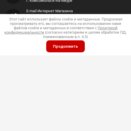
г. Комсомольск-на-Амуре
E-mail Интернет Магазина
Этот сайт использует файлы cookie и метаданные. Продолжая
Shop@pkfdis.ru
просматривать его, вы соглашаетесь на использование нами
файлов cookie и метаданных в соответствии с
Политикой
конфиденциальности
(согласно категориям и целям обработки ПД,
поименованным в п. 4.3)
Продолжить
ИП Дубинин
© 2015 - 2026 "Дис"
Политика конфиденциальности
Полное или частичное копирование материалов
разрешено только с согласия владельца сайта
Принимаем к оплате