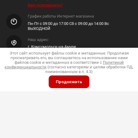
Вам перезвонить?
График работы Интернет магазина
Пн-Пт с 09:00 до 17:00 Сб с 09:00 до 14:00 Вс
ВЫХОДНОЙ
Наш адрес:
г. Комсомольск-на-Амуре
Этот сайт использует файлы cookie и метаданные. Продолжая
E-mail Интернет Магазина
просматривать его, вы соглашаетесь на использование нами
файлов cookie и метаданных в соответствии с
Политикой
Shop@pkfdis.ru
конфиденциальности
(согласно категориям и целям обработки ПД,
поименованным в п. 4.3)
Продолжить
ИП Дубинин
© 2015 - 2026 "Дис"
Политика конфиденциальности
Полное или частичное копирование материалов
разрешено только с согласия владельца сайта