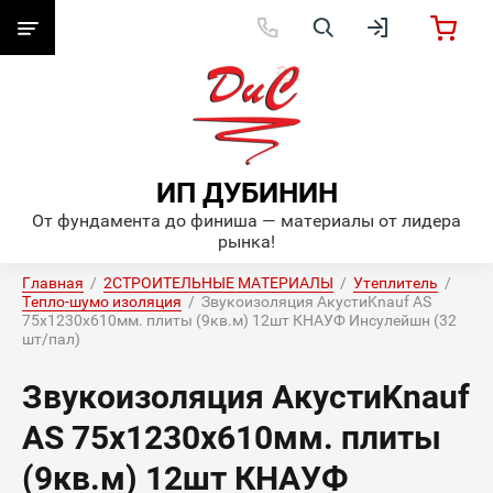
ИП ДУБИНИН
От фундамента до финиша — материалы от лидера
рынка!
Главная
  /  
2СТРОИТЕЛЬНЫЕ МАТЕРИАЛЫ
  /  
Утеплитель
  /  
Тепло-шумо изоляция
  /  Звукоизоляция АкустиKnauf AS 
75х1230х610мм. плиты (9кв.м) 12шт КНАУФ Инсулейшн (32 
шт/пал)
Звукоизоляция АкустиKnauf
AS 75х1230х610мм. плиты
(9кв.м) 12шт КНАУФ