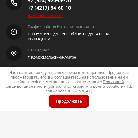
+7 (924) 920-06-20
+7 (4217) 34-60-10
Вам перезвонить?
График работы Интернет магазина
Пн-Пт с 09:00 до 17:00 Сб с 09:00 до 14:00 Вс
ВЫХОДНОЙ
Наш адрес:
г. Комсомольск-на-Амуре
E-mail Интернет Магазина
Этот сайт использует файлы cookie и метаданные. Продолжая
просматривать его, вы соглашаетесь на использование нами
Shop@pkfdis.ru
файлов cookie и метаданных в соответствии с
Политикой
конфиденциальности
(согласно категориям и целям обработки ПД,
поименованным в п. 4.3)
Продолжить
ИП Дубинин
© 2015 - 2026 "Дис"
Политика конфиденциальности
Полное или частичное копирование материалов