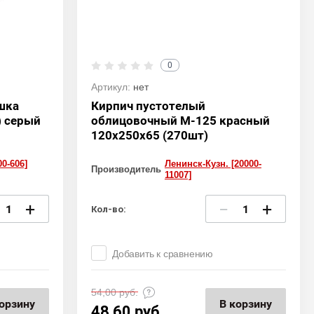
0
Артикул:
нет
шка
Кирпич пустотелый
) серый
облицовочный М-125 красный
120х250х65 (270шт)
0-606]
Ленинск-Кузн. [20000-
Производитель
11007]
+
−
+
Кол-во:
Добавить к сравнению
54,00
руб.
орзину
В корзину
48,60
руб.