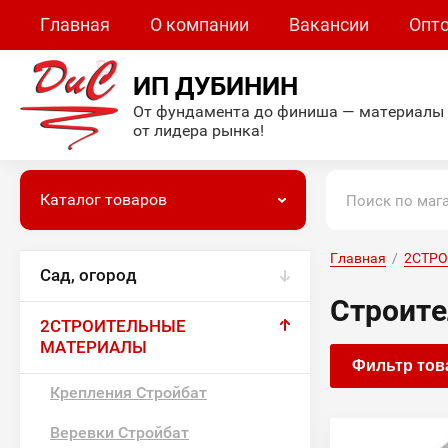
Главная
О компании
Вакансии
Опт
ИП ДУБИНИН
От фундамента до финиша — материалы
от лидера рынка!
Каталог товаров
Главная
  /  
2СТР
Сад, огород
Строите
2СТРОИТЕЛЬНЫЕ
МАТЕРИАЛЫ
Фильтр тов
Крепления Стройбат
Веревки Стройбат