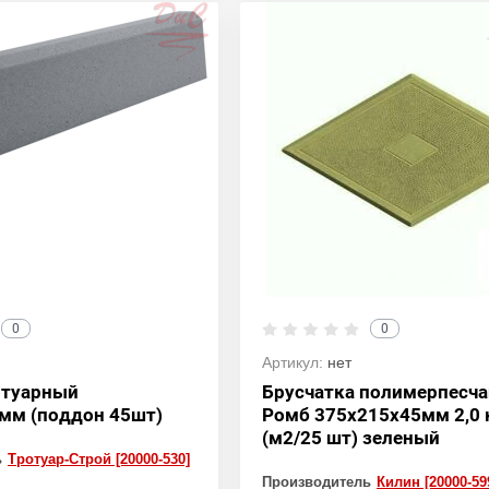
0
0
Артикул:
нет
отуарный
Брусчатка полимерпесч
мм (поддон 45шт)
Ромб 375х215х45мм 2,0 
(м2/25 шт) зеленый
ь
Тротуар-Строй [20000-530]
Производитель
Килин [20000-59