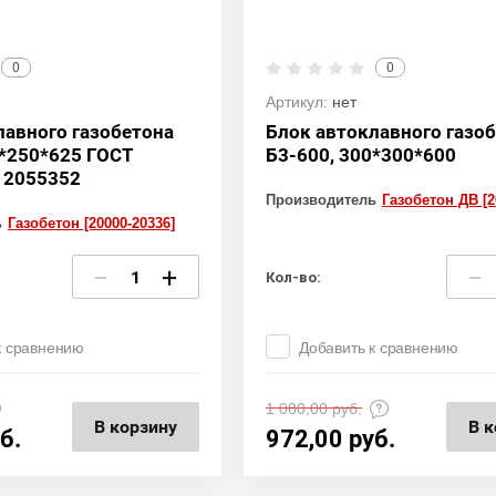
0
0
Артикул:
нет
лавного газобетона
Блок автоклавного газо
0*250*625 ГОСТ
Б3-600, 300*300*600
 2055352
Производитель
Газобетон ДВ [2
ь
Газобетон [20000-20336]
−
+
−
Кол-во:
к сравнению
Добавить к сравнению
1 080,00
руб.
В корзину
В к
б.
972,00
руб.