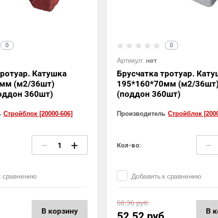
0
0
Артикул:
нет
тротуар. Катушка
Брусчатка тротуар. Кату
мм (м2/36шт)
195*160*70мм (м2/36шт
оддон 360шт)
(поддон 360шт)
ь
Стройблок [20000-606]
Производитель
Стройблок [2000
−
+
−
Кол-во:
к сравнению
Добавить к сравнению
58,36
руб.
В корзину
В к
.
52,52
руб.