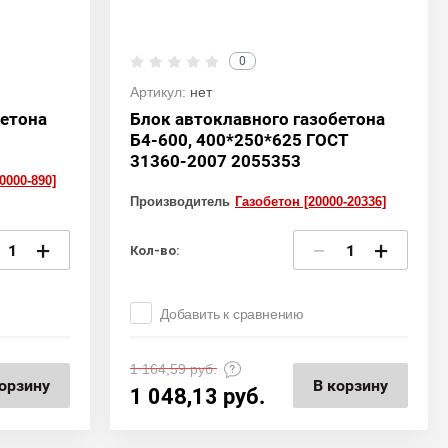
0
Артикул:
нет
бетона
Блок автоклавного газобетона
Б4-600, 400*250*625 ГОСТ
31360-2007 2055353
0000-890]
Производитель
Газобетон [20000-20336]
+
−
+
Кол-во:
Добавить к сравнению
1 164,59
руб.
орзину
В корзину
1 048,13
руб.