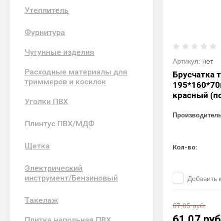
Утеплитель
Фурнитура
Чугунные изделия
Артикул:
нет
Расходные материалы для
Брусчатка 
триммеров и косилок
195*160*70
красный (п
Уголки ПВХ
Производител
Плинтус ПВХ/МДФ
Щетка
Кол-во:
Электрический
инструмент/Бензиновый
Добавить 
Такелаж
67,85
руб.
61,07
руб
Плитка напольная ПВХ