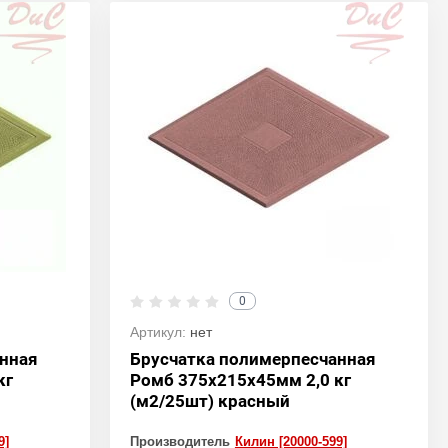
0
Артикул:
нет
анная
Брусчатка полимерпесчанная
кг
Ромб 375х215х45мм 2,0 кг
(м2/25шт) красный
9]
Производитель
Килин [20000-599]