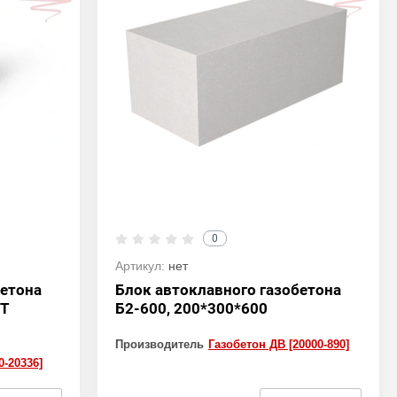
0
Артикул:
нет
бетона
Блок автоклавного газобетона
СТ
Б2-600, 200*300*600
Производитель
Газобетон ДВ [20000-890]
0-20336]