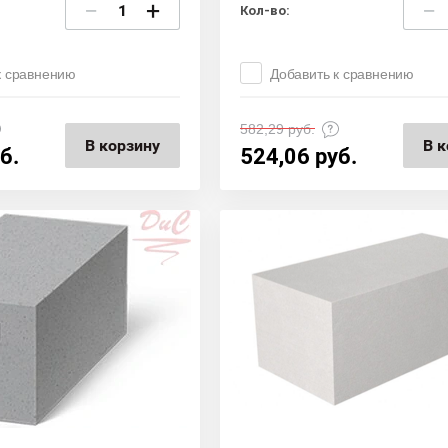
−
+
−
Кол-во:
к сравнению
Добавить к сравнению
582,29
руб.
В корзину
В к
б.
524,06
руб.