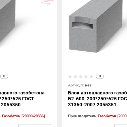
0
0
Артикул:
нет
лавного газобетона
Блок автоклавного газо
0*250*625 ГОСТ
Б2-600, 200*250*625 ГО
 2055350
31360-2007 2055351
ь
Газобетон [20000-20336]
Производитель
Газобетон [2000