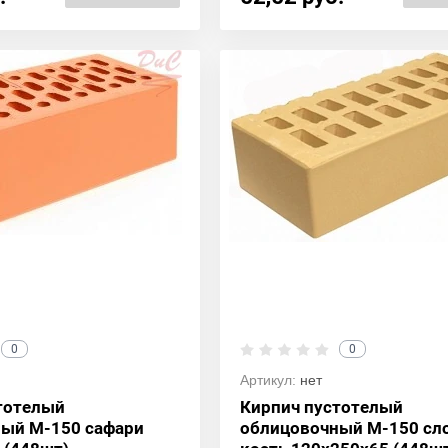
0
0
Артикул:
нет
тотелый
Кирпич пустотелый
ый М-150 сафари
облицовочный М-150 сл