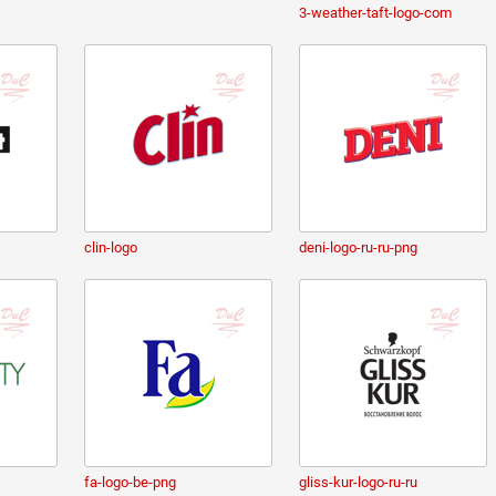
3-weather-taft-logo-com
clin-logo
deni-logo-ru-ru-png
fa-logo-be-png
gliss-kur-logo-ru-ru