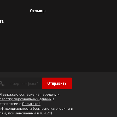
Отзывы
тв
Отправить
Я выражаю
согласие на передачу и
работку персональных данных
в
ответствии с
Политикой
нфиденциальности
(согласно категориям и
лям, поименованным в п. 4.2.1)