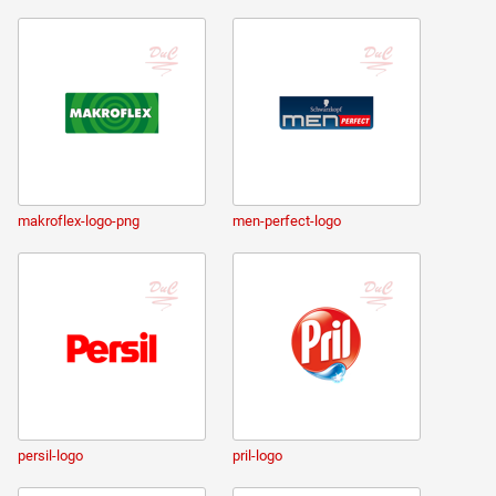
makroflex-logo-png
men-perfect-logo
persil-logo
pril-logo