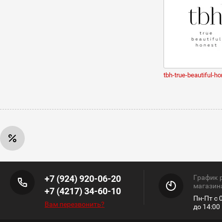
tbh-true-beautiful-h
+7 (924) 920-06-20
График 
магазин
+7 (4217) 34-60-10
Пн-Пт с 0
Вам перезвонить?
до 14:0