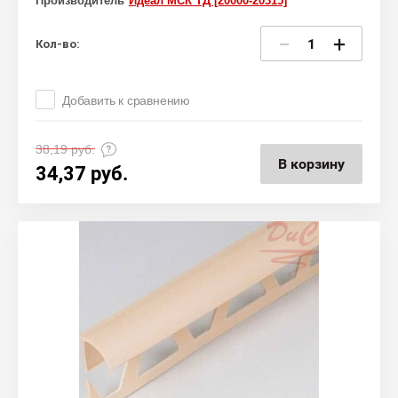
Производитель
Идеал МСК ТД [20000-20315]
−
+
Кол-во:
Добавить к сравнению
38,19
руб.
В корзину
34,37
руб.