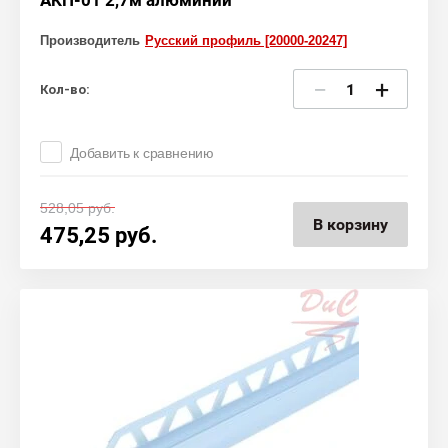
АКП-01 2,7м алюминий
Производитель
Русский профиль [20000-20247]
−
+
Кол-во:
Добавить к сравнению
528,05
руб.
В корзину
475,25
руб.