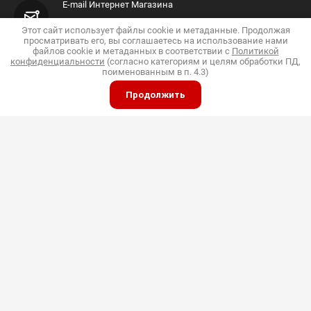
E-mail Интернет Магазина
Shop@pkfdis.ru
Этот сайт использует файлы cookie и метаданные. Продолжая
просматривать его, вы соглашаетесь на использование нами
файлов cookie и метаданных в соответствии с
Политикой
конфиденциальности
(согласно категориям и целям обработки ПД,
поименованным в п. 4.3)
Продолжить
ИП Дубинин
© 2015 - 2026 "Дис"
Политика конфиденциальности
Полное или частичное копирование материалов
разрешено только с согласия владельца сайта
Принимаем к оплате
Мы в социальных сетях