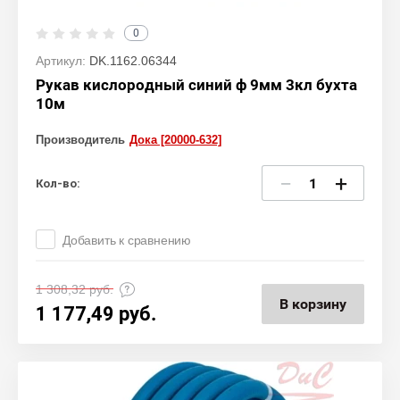
0
Артикул:
DK.1162.06344
Рукав кислородный синий ф 9мм 3кл бухта
10м
Производитель
Дока [20000-632]
−
+
Кол-во:
Добавить к сравнению
1 308,32
руб.
В корзину
1 177,49
руб.