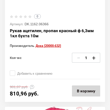
0
Артикул:
DK.1162.06366
Рукав ацетилен, пропан красный ф 6,3мм
1кл бухта 10м
Производитель
Дока [20000-632]
−
+
Кол-во:
Добавить к сравнению
901,07
руб.
В корзину
810,96
руб.