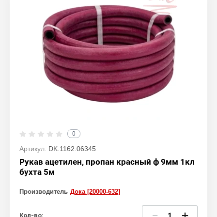
0
Артикул:
DK.1162.06345
Рукав ацетилен, пропан красный ф 9мм 1кл
бухта 5м
Производитель
Дока [20000-632]
−
+
Кол-во: