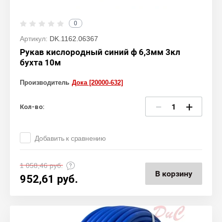
0
Артикул:
DK.1162.06367
Рукав кислородный синий ф 6,3мм 3кл
бухта 10м
Производитель
Дока [20000-632]
−
+
Кол-во:
Добавить к сравнению
1 058,46
руб.
В корзину
952,61
руб.