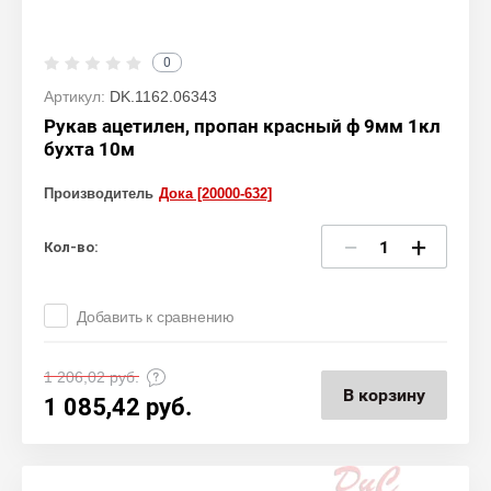
0
Артикул:
DK.1162.06343
Рукав ацетилен, пропан красный ф 9мм 1кл
бухта 10м
Производитель
Дока [20000-632]
−
+
Кол-во:
Добавить к сравнению
1 206,02
руб.
В корзину
1 085,42
руб.