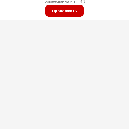
Вам перезвонить?
поименованным в п. 4.3)
Продолжить
График работы Интернет магазина
Пн-Пт с 09:00 до 17:00 Сб с 09:00 до 14:00 Вс
ВЫХОДНОЙ
Наш адрес:
г. Комсомольск-на-Амуре
E-mail Интернет Магазина
Shop@pkfdis.ru
ИП Дубинин
© 2015 - 2026 "Дис"
Политика конфиденциальности
Полное или частичное копирование материалов
разрешено только с согласия владельца сайта