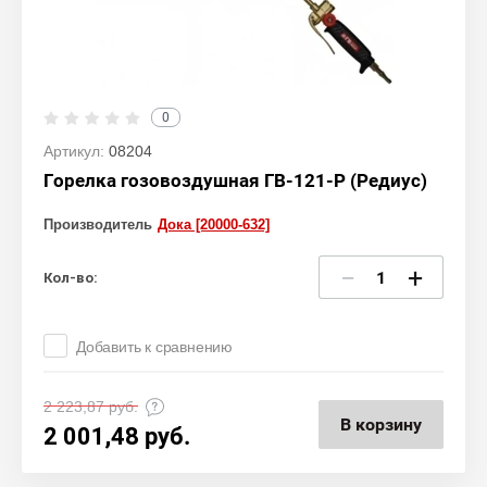
0
Артикул:
08204
Горелка гозовоздушная ГВ-121-Р (Редиус)
Производитель
Дока [20000-632]
−
+
Кол-во:
Добавить к сравнению
2 223,87
руб.
В корзину
2 001,48
руб.