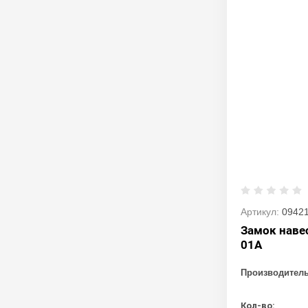
Артикул:
0942
Замок наве
01А
Производител
Кол-во: