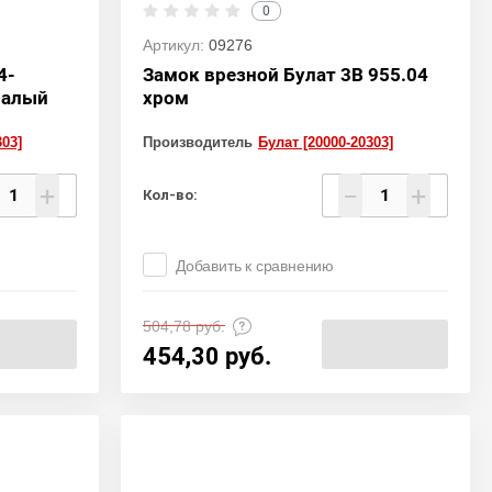
0
Артикул:
09276
4-
Замок врезной Булат 3В 955.04
малый
хром
303]
Производитель
Булат [20000-20303]
+
−
+
Кол-во:
Добавить к сравнению
504,78
руб.
454,30
руб.