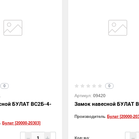
0
0
1
Артикул:
09420
сной БУЛАТ ВС2Б-4-
Замок навесной БУЛАТ 
Производитель
Булат [20000-20
ь
Булат [20000-20303]
−
+
−
Кол-во: