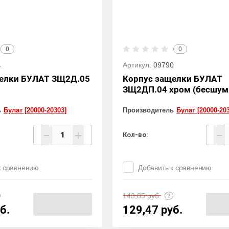
0
0
4
Артикул:
09790
елки БУЛАТ ЗЩ2Д.05
Корпус защелки БУЛАТ
ЗЩ2ДП.04 хром (бесшум
ь
Булат [20000-20303]
Производитель
Булат [20000-20
−
+
−
Кол-во:
к сравнению
Добавить к сравнению
143,85
руб.
б.
129,47
руб.