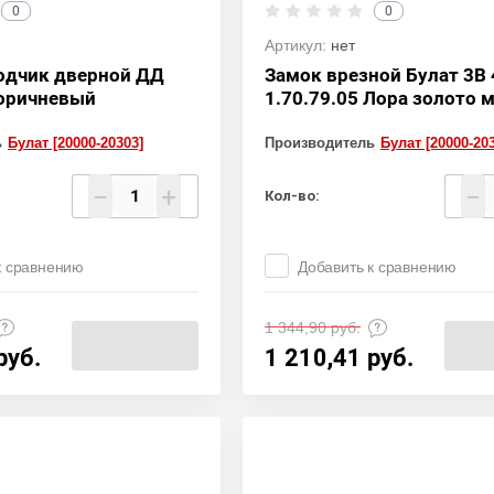
0
0
Артикул:
нет
одчик дверной ДД
Замок врезной Булат 3В 
коричневый
1.70.79.05 Лора золото 
ь
Булат [20000-20303]
Производитель
Булат [20000-20
−
+
−
Кол-во:
к сравнению
Добавить к сравнению
1 344,90
руб.
руб.
1 210,41
руб.