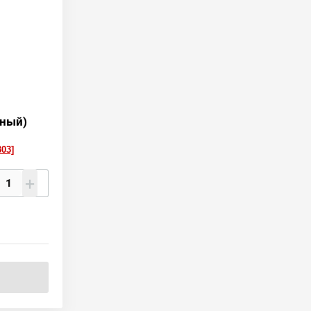
ный)
303]
+