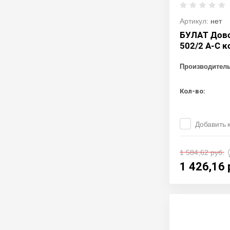
Артикул:
нет
БУЛАТ Дов
502/2 А-С 
Производител
Кол-во:
Добавить 
1 584,62
руб.
1 426,16