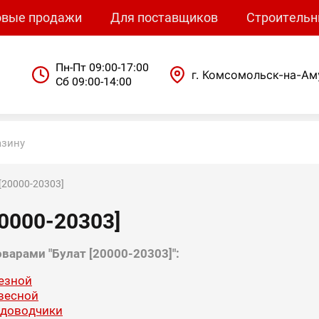
овые продажи
Для поставщиков
Строительн
Пн-Пт 09:00-17:00
г. Комсомольск-на-Ам
Сб 09:00-14:00
т [20000-20303]
20000-20303]
оварами "Булат [20000-20303]":
езной
весной
 доводчики