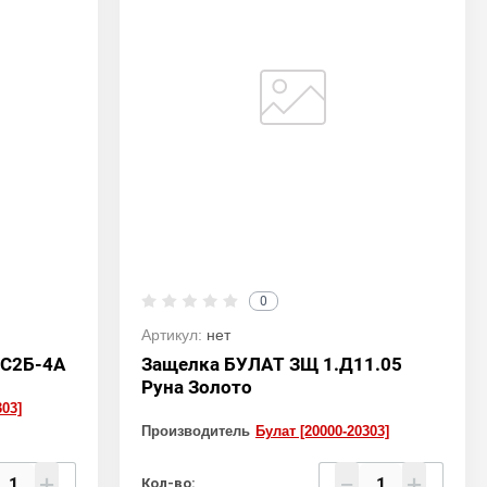
0
Артикул:
нет
ВС2Б-4А
Защелка БУЛАТ ЗЩ 1.Д11.05
Руна Золото
303]
Производитель
Булат [20000-20303]
+
−
+
Кол-во: